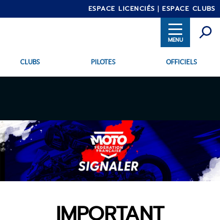
ESPACE LICENCIÉS
ESPACE CLUBS
CLUBS
PILOTES
OFFICIELS
Aller
INTRANET
au
contenu
principal
IMPORTANT